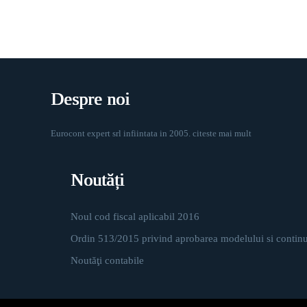
Despre noi
Eurocont expert srl infiintata in 2005.
citeste mai mult
Noutăți
Noul cod fiscal aplicabil 2016
Ordin 513/2015 privind aprobarea modelului si continut
Noutăţi contabile