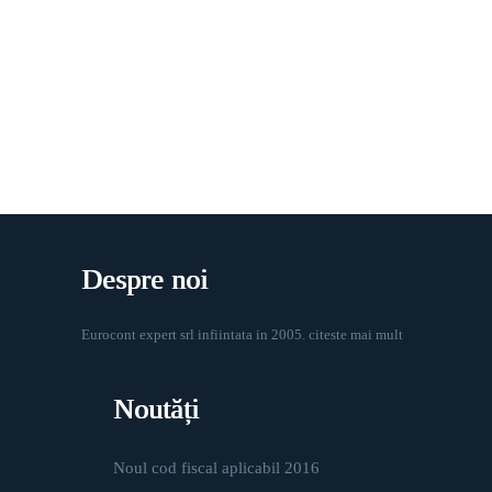
Despre noi
Eurocont expert srl infiintata in 2005.
citeste mai mult
Noutăți
Noul cod fiscal aplicabil 2016