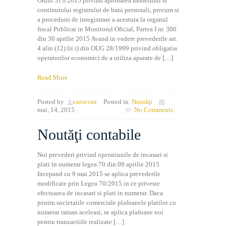
Ordin 513/2015 privind aprobarea modelului si
continutului registrului de bani personali, precum si
a procedurii de inregistrare a acestuia la organul
fiscal Publicat in Monitorul Oficial, Partea I nr. 300
din 30 aprilie 2015 Avand in vedere prevederile art.
4 alin (12) lit i) din OUG 28/1999 privind obligatia
operatorilor economici de a utiliza aparate de […]
Read More
Posted by
eurocont
Posted in
Noutăţi
mai, 14, 2015
No Comments.
Noutăţi contabile
Noi prevederi privind operatiunile de incasari si
plati in numerar legea 70 din 09 aprilie 2015
Incepand cu 9 mai 2015 se aplica prevederile
modificate prin Legea 70/2015 in ce priveste
efectuarea de incasari si plati in numerar. Daca
pentru societatile comerciale plafoanele platilor cu
numerar raman aceleasi, se aplica plafoane noi
pentru tranzactiile realizate […]